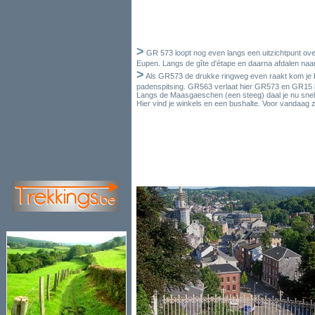
>
GR 573 loopt nog even langs een uitzichtpunt ove
Eupen. Langs de gîte d'étape en daarna afdalen naa
>
Als GR573 de drukke ringweg even raakt kom je bi
padenspitsing. GR563 verlaat hier GR573 en GR15 kom
Langs de Maasgaeschen (een steeg) daal je nu snel
Hier vind je winkels en een bushalte. Voor vandaag zi