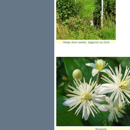
Hekje door weide, stijgend na Goé
Bosrank