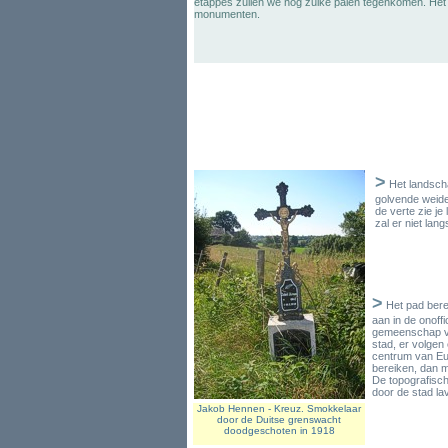
etappes zullen we nog zulke palen tegenkomen. Het 
monumenten.
>
Het landscha
golvende weide
de verte zie j
zal er niet lang
>
Het pad bere
aan in de onoff
gemeenschap va
stad, er volgen 
centrum van Eupe
bereiken, dan m
De topografische
door de stad la
Jakob Hennen - Kreuz. Smokkelaar
door de Duitse grenswacht
doodgeschoten in 1918