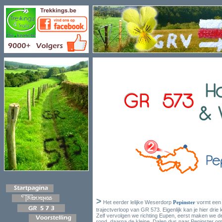
>
Het eerder lelijke Weserdorp
Pepinster
vormt een 
trajectverloop van GR 573. Eigenlijk kan je hier drie
Zelf vervolgen we richting Eupen, eerst maken we d
rond, daarna de kleine. Dalen dus naar Pepinster om i