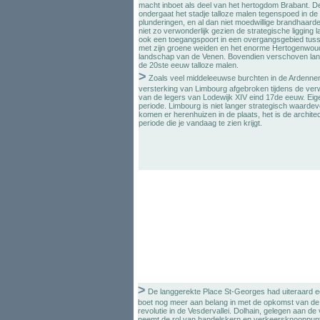
macht inboet als deel van het hertogdom Brabant. 
ondergaat het stadje talloze malen tegenspoed in de
plunderingen, en al dan niet moedwillige brandhaarden
niet zo verwonderlijk gezien de strategische ligging
ook een toegangspoort in een overgangsgebied tus
met zijn groene weiden en het enorme Hertogenwo
landschap van de Venen. Bovendien verschoven lands
de 20ste eeuw talloze malen.
>
Zoals veel middeleeuwse burchten in de Ardenne
versterking van Limbourg afgebroken tijdens de ve
van de legers van Lodewijk XIV eind 17de eeuw. Eige
periode. Limbourg is niet langer strategisch waarde
komen er herenhuizen in de plaats, het is de architect
periode die je vandaag te zien krijgt.
>
De langgerekte Place St-Georges had uiteraard e
boet nog meer aan belang in met de opkomst van de te
revolutie in de Vesdervallei. Dolhain, gelegen aan d
neemt de rol van handelskern en verkeersknooppunt o