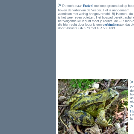
>
De tocht naar
Ensival
toe loopt grotendeel op hoo
boven de vallei van de Vesder. Het is aangenaam
wandelen met weinig hoogteverschil. Bij Hameau du 
is het weer even opletten. Het bospad bereikt asfalt
het volgende kruispunt moet je rechts, de GR-marke
die hier recht door loopt is een
verbinding
stuk dat d
door Verviers GR 573 met GR 563 linkt.
>
la
de
ho
as
ei
>
He
On
la