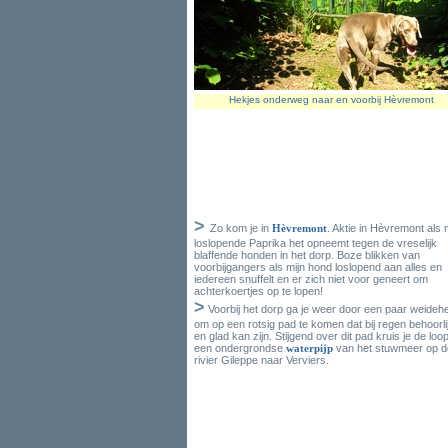
Hekjes onderweg naar en voorbij Hèvremont
>
Zo kom je in
Hèvremont
. Aktie in Hèvremont als 
loslopende Paprika het opneemt tegen de vreselijk
blaffende honden in het dorp. Boze blikken van
voorbijgangers als mijn hond loslopend aan alles en
iedereen snuffelt en er zich niet voor geneert om
achterkoertjes op te lopen!
>
Voorbij het dorp ga je weer door een paar weideh
om op een rotsig pad te komen dat bij regen behoorli
en glad kan zijn. Stijgend over dit pad kruis je de loo
een ondergrondse
waterpijp
van het stuwmeer op d
rivier Gileppe naar Verviers.