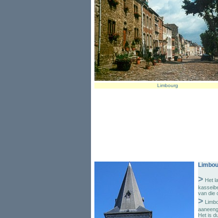
Limbourg
Limbou
>
Het l
kasseibe
van die 
>
Limbo
aaneenge
Het is d