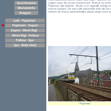
volgen waar die uit een tunnel komt. Moet je nu al be
Pepinster alle winkels. Verder is er eigenlijk weinig 
rond te hangen. De wat vuile industriële look die het
meteen de meest aantrekkelijke plaats langs onze w
Pepinster