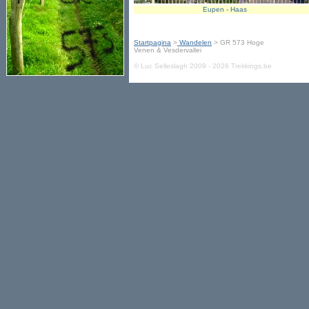
Eupen - Haas
Startpagina
>
Wandelen
> GR 573 Hoge
Venen & Vesdervallei
© Luc Selleslagh 2009 - 2026 Trekkings.be