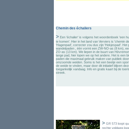
Chemin des échaliers
>
Een 'échalier' is volgens het woordenboek 'een h
te komen'. Hier in het land van Verviers is 'chemin de
'Hagenpad', correcter zou dus zijn 'Hekjespad'. Het p
wandelpaden , één vormt een ZW-NO-as (8 km), een
ZO-as (13 km). We liepen in de buurt van Hèvremon
lange pad, hier lopen we op het andere. Het is een biez
paden die maximaal gebruik maken van publiek door
omzoomde weiden. Soms is het een beetje een sport
de weide te vinden, maar door dit initiatief blijven d
toegankelijk vandaag. Info en gratis kaart bij de toer
streek.
>
GR 573 loopt qua
rechte veldweg loo