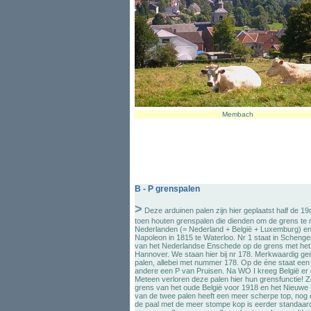
Membach
B - P grenspalen
>
Deze arduinen palen zijn hier geplaatst half de 1
toen houten grenspalen die dienden om de grens te
Nederlanden (= Nederland + België + Luxemburg) en
Napoleon in 1815 te Waterloo. Nr 1 staat in Schengen
van het Nederlandse Enschede op de grens met het 
Hannover. We staan hier bij nr 178. Merkwaardig ge
palen, allebei met nummer 178. Op de éne staat een 
andere een P van Pruisen. Na WO I kreeg België er 
Meteen verloren deze palen hier hun grensfunctie! 
grens van het oude België voor 1918 en het Nieuwe
van de twee palen heeft een meer scherpe top, nog 
de paal met de meer stompe kop is eerder standaard