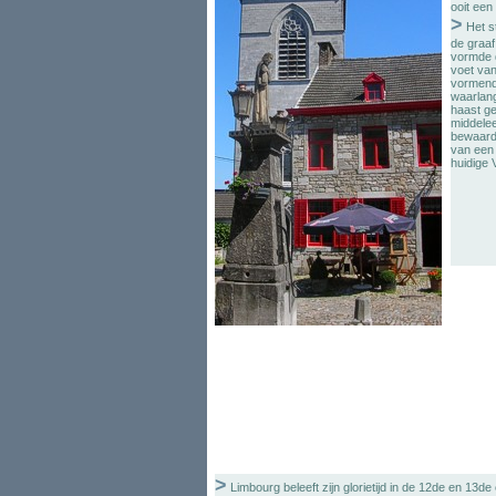
ooit een
>
Het s
de graaf
vormde d
voet van
vormend.
waarlang
haast ge
middelee
bewaard
van een 
huidige 
>
Limbourg beleeft zijn glorietijd in de 12de en 13d