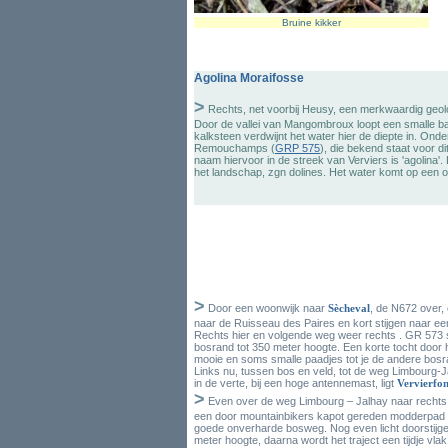
Bruine kikker
Agolina Moraifosse
>
Rechts, net voorbij Heusy, een merkwaardig geolog
Door de vallei van Mangombroux loopt een smalle ban
kalksteen verdwijnt het water hier de diepte in. Onder
Remouchamps (
GRP 575
), die bekend staat voor di
naam hiervoor in de streek van Verviers is 'agolina'.
het landschap, zgn dolines. Het water komt op een
>
Door een woonwijk naar
Sècheval
, de N672 over,
naar de Ruisseau des Paires en kort stijgen naar ee
Rechts hier en volgende weg weer rechts . GR 573 s
bosrand tot 350 meter hoogte. Een korte tocht door 
mooie en soms smalle paadjes tot je de andere bosr
Links nu, tussen bos en veld, tot de weg Limbourg-
in de verte, bij een hoge antennemast, ligt
Vervierfon
>
Even over de weg Limbourg – Jalhay naar rechts 
een door mountainbikers kapot gereden modderpad 
goede onverharde bosweg. Nog even licht doorstijge
meter hoogte, daarna wordt het traject een tijdje vlak