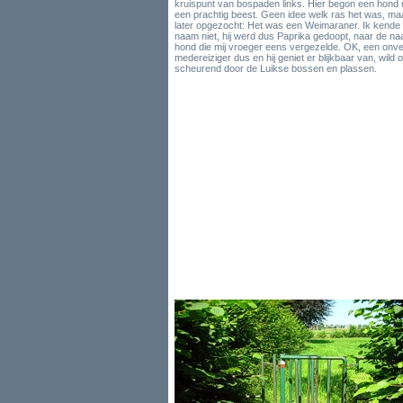
kruispunt van bospaden links. Hier begon een hond m
een prachtig beest. Geen idee welk ras het was, maa
later opgezocht: Het was een Weimaraner. Ik kende 
naam niet, hij werd dus Paprika gedoopt, naar de n
hond die mij vroeger eens vergezelde. OK, een onv
medereiziger dus en hij geniet er blijkbaar van, wild 
scheurend door de Luikse bossen en plassen.