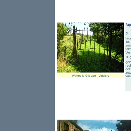
Aqu
>
H
kil
187
zui
text
Ves
>
O
gele
rec
deze
zow
Waterpijp Gileppe - Verviers
van