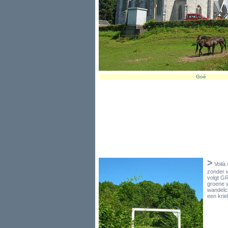
Goé
>
Voilà
zonder 
volgt GR
groene w
wandelc
een krie