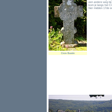
een andere weg bij 
kom je langs het Cro
hier midden 17de 
Croix Bastin