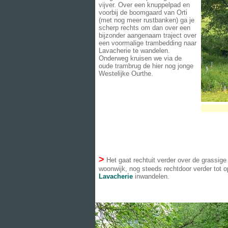
vijver. Over een knuppelpad en
voorbij de boomgaard van Orti
(met nog meer rustbanken) ga je
scherp rechts om dan over een
bijzonder aangenaam traject over
een voormalige trambedding naar
Lavacherie te wandelen.
Onderweg kruisen we via de
oude trambrug de hier nog jonge
Westelijke Ourthe.
>
Het gaat rechtuit verder over de grassige
woonwijk, nog steeds rechtdoor verder tot 
Lavacherie
inwandelen.