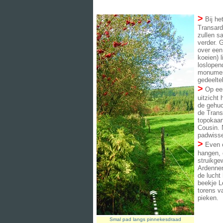
>
Bij he
Transar
zullen s
verder. 
over een
koeien) 
loslopen
monument
gedeelte
>
Op een
uitzicht 
de gehu
de Trans
topokaar
Cousin. 
padwisse
>
Even o
hangen, d
struikge
Ardennen
de lucht
beekje L
torens v
pieken.
Smal pad langs pinnekesdraad