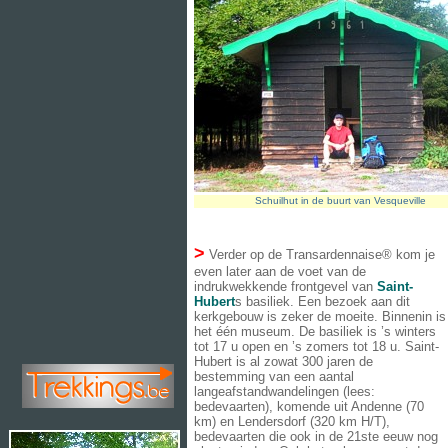
Schuilhut in de buurt van Vesqueville
>
Verder op de Transardennaise® kom je
even later aan de voet van de
indrukwekkende frontgevel van
Saint-
Hubert
s basiliek. Een bezoek aan dit
kerkgebouw is zeker de moeite. Binnenin is
het één museum. De basiliek is ’s winters
tot 17 u open en ’s zomers tot 18 u. Saint-
Hubert is al zowat 300 jaren de
bestemming van een aantal
langeafstandwandelingen (lees:
bedevaarten), komende uit Andenne (70
km) en Lendersdorf (320 km H/T),
bedevaarten die ook in de 21ste eeuw nog