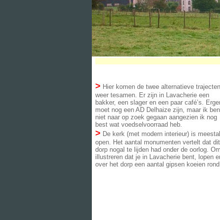
>
Hier komen de twee alternatieve trajecte
weer tesamen. Er zijn in Lavacherie een
bakker, een slager en een paar café’s. Erg
moet nog een AD Delhaize zijn, maar ik ben
niet naar op zoek gegaan aangezien ik nog
best wat voedselvoorraad heb.
>
De kerk (met modern interieur) is meesta
open. Het aantal monumenten vertelt dat dit
dorp nogal te lijden had onder de oorlog. Om
illustreren dat je in Lavacherie bent, lopen e
over het dorp een aantal gipsen koeien rond