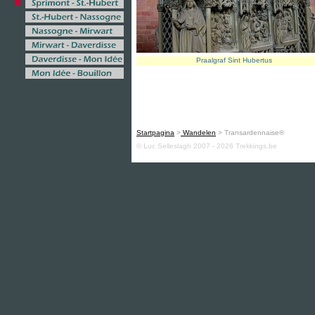
Praalgraf Sint Hubertus
Startpagina
>
Wandelen
> Transardennaise®
© Luc Selleslagh 2007 - 2026 Trekkings.be