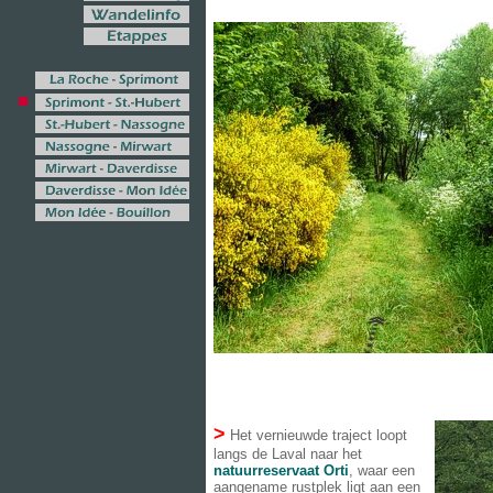
>
Het vernieuwde traject loopt
langs de Laval naar het
natuurreservaat Orti
, waar een
aangename rustplek ligt aan een