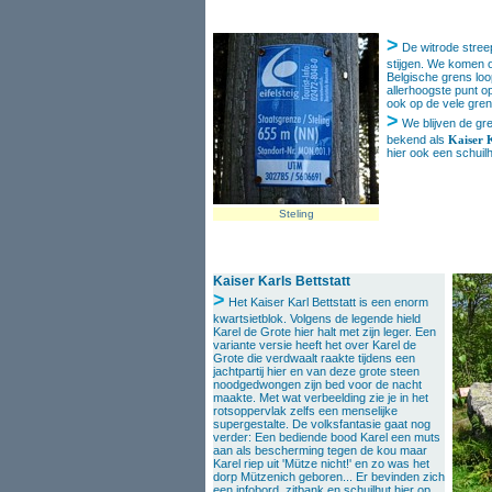
>
De witrode streep
stijgen. We komen o
Belgische grens loo
allerhoogste punt op
ook op de vele gren
>
We blijven de gre
bekend als
Kaiser K
hier ook een schuilh
Steling
Kaiser Karls Bettstatt
>
Het Kaiser Karl Bettstatt is een enorm
kwartsietblok. Volgens de legende hield
Karel de Grote hier halt met zijn leger. Een
variante versie heeft het over Karel de
Grote die verdwaalt raakte tijdens een
jachtpartij hier en van deze grote steen
noodgedwongen zijn bed voor de nacht
maakte. Met wat verbeelding zie je in het
rotsoppervlak zelfs een menselijke
supergestalte. De volksfantasie gaat nog
verder: Een bediende bood Karel een muts
aan als bescherming tegen de kou maar
Karel riep uit 'Mütze nicht!' en zo was het
dorp Mützenich geboren... Er bevinden zich
een infobord, zitbank en schuilhut hier op