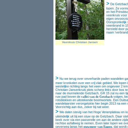
>
De Getzbach (
lopen. Ze vorm
en het Prinsbi
veenkruis voor
eigen onvoorzic
Oorspronkelijk 
veenbrand in 19
hersteld door p
naam 'verbrand
Veenkruis Christian Jansen
>
Nu we terug over onverharde paden wandelen g
meer kronkelen over een vrij vlak gebied. We lopen 
westelijke richting langs het veen om ongeveer 2 km
Christian-Jansenkruis plots scherp links door bos te
naar de murmelende Getzbach. GR 15 zal nu een tij
ruw pad boven de
vallei van de Getzbach
volgen, be
rotsblokken en uitstekende boomwortels. Een Duits
wandelaarster verongelukte hier begin 2013 na een v
Voorzichtig aan dus, zeker bij nat weer.
>
We dalen stevig van het Hoge Venenplateau en 
uiteindelijk uit bij een stuw op de Getzbach. Daar s
beek over via een passerelle om aan de andere zijd
rechtse asfaltweg te nemen. Even later lopen we ov
oeverweg langs het
stuwmeer van Eupen
, dat wordt