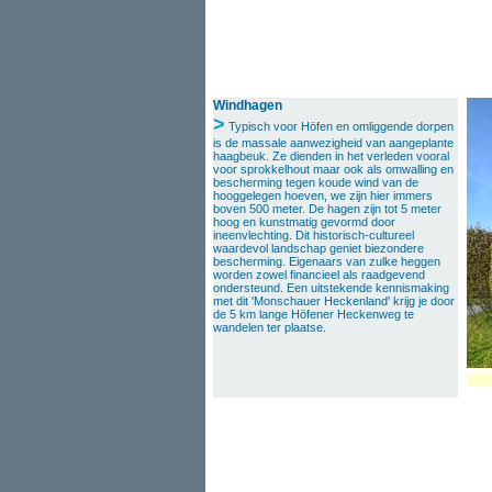
Windhagen
>
Typisch voor Höfen en omliggende dorpen
is de massale aanwezigheid van aangeplante
haagbeuk. Ze dienden in het verleden vooral
voor sprokkelhout maar ook als omwalling en
bescherming tegen koude wind van de
hooggelegen hoeven, we zijn hier immers
boven 500 meter. De hagen zijn tot 5 meter
hoog en kunstmatig gevormd door
ineenvlechting. Dit historisch-cultureel
waardevol landschap geniet biezondere
bescherming. Eigenaars van zulke heggen
worden zowel financieel als raadgevend
ondersteund. Een uitstekende kennismaking
met dit 'Monschauer Heckenland' krijg je door
de 5 km lange Höfener Heckenweg te
wandelen ter plaatse.