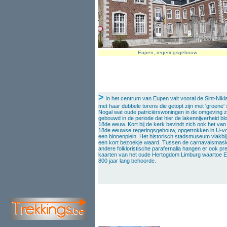
Eupen, regeringsgebouw
>
In het centrum van Eupen valt vooral de Sint-Nik
met haar dubbele torens die getopt zijn met 'groene' 
Nogal wat oude patriciërswoningen in de omgeving z
gebouwd in de periode dat hier de lakennijverheid blo
18de eeuw. Kort bij de kerk bevindt zich ook het va
18de eeuwse regeringsgebouw, opgetrokken in U-v
een binnenplein. Het historisch stadsmuseum vlakbij
een kort bezoekje waard. Tussen de carnavalsmas
andere folkloristische parafernalia hangen er ook pr
kaarten van het oude Hertogdom Limburg waartoe E
800 jaar lang behoorde.