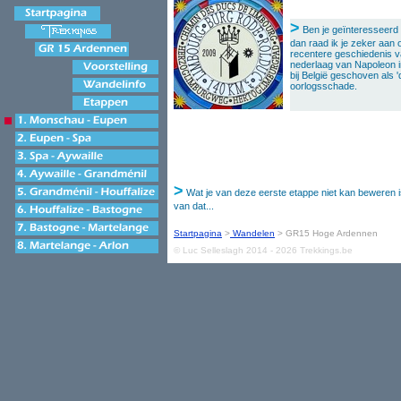
>
Ben je geïnteresseerd
dan raad ik je zeker aan
recentere geschiedenis va
nederlaag van Napoleon i
bij België geschoven als 
oorlogsschade.
>
Wat je van deze eerste etappe niet kan beweren is
van dat...
Startpagina
>
Wandelen
> GR15 Hoge Ardennen
© Luc Selleslagh 2014 - 2026 Trekkings.be