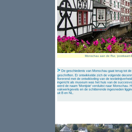
Monschau aan de Rur, 'postkaart-Ei
>
De geschiedenis van Monschau gaat terug tot de l
geschriften. Er ontwikkelde zich de volgende decenn
florerend met de ontwikkeling van de textielnijverhei
ingericht als museum was het huis van de succesvoll
werd de naam 'Montjoie' verduitst naar Monschau. H
vakwerkgevels en de schitterende ingesneden liggi
uit B en NL.