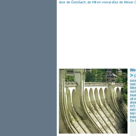
door de Getzbach, de Hill en vooral door de Weser 
We
>
D
tuss
met
Wes
rech
stuw
uit 
door
m³) 
een
het 
indu
De 