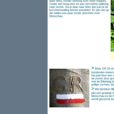
weer links, verder omhoog over meer trappen.
Onder een brug door en aan een kleine splitsing
naar rechts. Ga je daar naar links dan kan je de
burchtomwalling binnen wandelen. Er zijn van op
die wallen een paar mooie uitzichten over
Monschau.
>
Maar GR 15 draa
honderden meters
het pad door een 
de zomer door gro
met de Eifelsteig
grillige vormen, 
>
We bereiken
M
pikt een graantje 
Monschau en de H
wordt gevormd doo