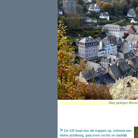
Diep gelegen Monsch
>
De GR loopt dus die trappen op, ontmoet een
kleine asfaltweg, gaat even rechts en dadelijk