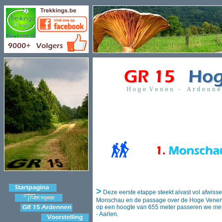
>
Deze eerste etappe steekt alvast vol afwisse
Monschau en de passage over de Hoge Venen l
op een hoogte van 655 meter passeren we me
- Aarlen.