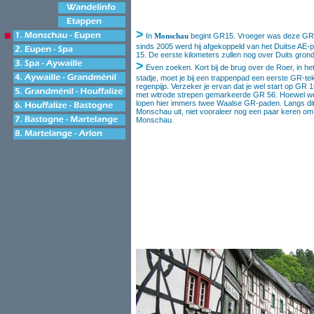
>
In
Monschau
begint GR15. Vroeger was deze GR
sinds 2005 werd hij afgekoppeld van het Duitse AE
15. De eerste kilometers zullen nog over Duits gron
>
Even zoeken. Kort bij de brug over de Roer, in h
stadje, moet je bij een trappenpad een eerste GR-t
regenpijp. Verzeker je ervan dat je wel start op GR 
met witrode strepen gemarkeerde GR 56. Hoewel we h
lopen hier immers twee Waalse GR-paden. Langs dit
Monschau uit, niet vooraleer nog een paar keren om 
Monschau.