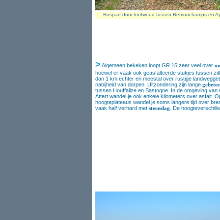
Bospad door loofwoud tussen Remouchamps en Ay
>
Algemeen bekeken loopt GR 15 zeer veel over
on
hoewel er vaak ook geasfalteerde stukjes tussen zit
dan 1 km echter en meestal over rustige landweggetj
nabijheid van dorpen. Uitzondering zijn lange
gebeto
tussen Houffalize en Bastogne. In de omgeving van
Attert wandel je ook enkele kilometers over asfalt. O
hoogteplateaus wandel je soms langere tijd over br
vaak half verhard met
steenslag
. De hoogteverschille