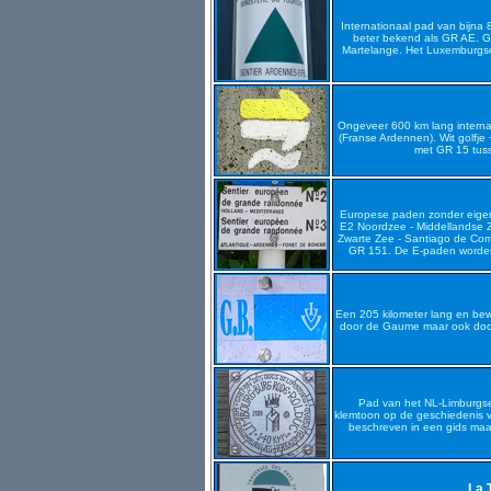
Internationaal pad van bijna 
beter bekend als GR AE. GR
Martelange. Het Luxemburgse 
Ongeveer 600 km lang interna
(Franse Ardennen). Wit golfje
met GR 15 tuss
Europese paden zonder eigen 
E2 Noordzee - Middellandse 
Zwarte Zee - Santiago de Comp
GR 151. De E-paden worden
Een 205 kilometer lang en bewe
door de Gaume maar ook doo
Pad van het NL-Limburgse
klemtoon op de geschiedenis 
beschreven in een gids maar
La 