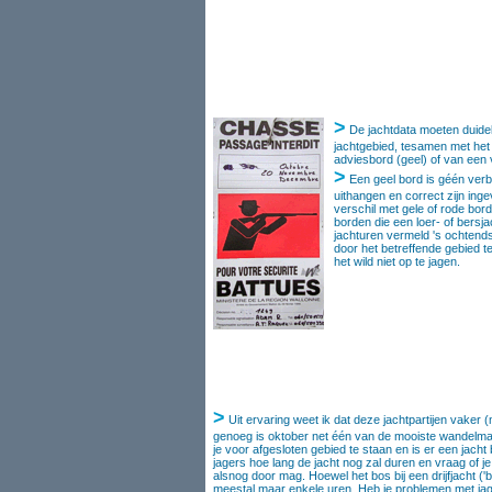
>
De jachtdata moeten duide
jachtgebied, tesamen met het
adviesbord (geel) of van een
>
Een geel bord is géén verbo
uithangen en correct zijn ingev
verschil met gele of rode bord
borden die een loer- of bersja
jachturen vermeld 's ochtend
door het betreffende gebied t
het wild niet op te jagen.
>
Uit ervaring weet ik dat deze jachtpartijen vaker (m
genoeg is oktober net één van de mooiste wandelma
je voor afgesloten gebied te staan en is er een jacht
jagers hoe lang de jacht nog zal duren en vraag of je
alsnog door mag. Hoewel het bos bij een drijfjacht ('ba
meestal maar enkele uren. Heb je problemen met jager