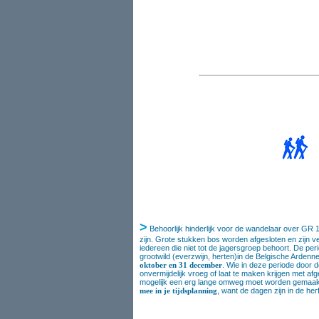
>
Behoorlijk hinderlijk voor de wandelaar over GR
zijn. Grote stukken bos worden afgesloten en zijn v
iedereen die niet tot de jagersgroep behoort. De peri
grootwild (everzwijn, herten)in de Belgische Ardennen
oktober en 31 december
. Wie in deze periode door 
onvermijdelijk vroeg of laat te maken krijgen met a
mogelijk een erg lange omweg moet worden gemaa
mee in je tijdsplanning
, want de dagen zijn in de herf