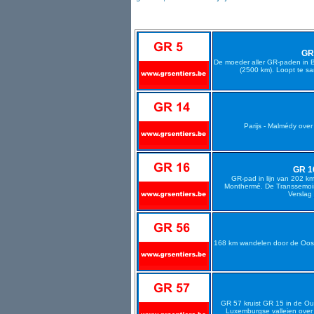
GR
De moeder aller GR-paden in B
(2500 km). Loopt te 
Parijs - Malmédy ove
GR 1
GR-pad in lijn van 202 k
Monthermé. De Transsemoisie
Verslag
168 km wandelen door de Oost
GR 57 kruist GR 15 in de Our
Luxemburgse valleien over