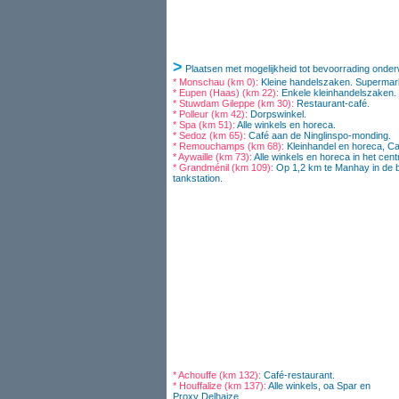
>
Plaatsen met mogelijkheid tot bevoorrading onde
* Monschau (km 0):
Kleine handelszaken. Supermark
* Eupen (Haas) (km 22):
Enkele kleinhandelszaken. 
* Stuwdam Gileppe (km 30):
Restaurant-café.
* Polleur (km 42):
Dorpswinkel.
* Spa (km 51):
Alle winkels en horeca.
* Sedoz (km 65):
Café aan de Ninglinspo-monding.
* Remouchamps (km 68):
Kleinhandel en horeca, Ca
* Aywaille (km 73):
Alle winkels en horeca in het cen
* Grandménil (km 109):
Op 1,2 km te Manhay in de bu
tankstation.
* Achouffe (km 132):
Café-restaurant.
* Houffalize (km 137):
Alle winkels, oa Spar en
Proxy Delhaize.