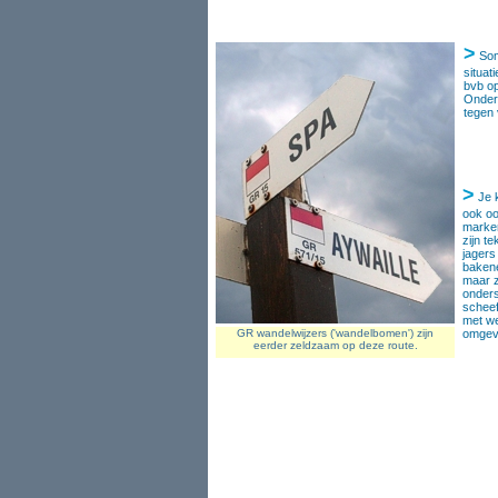
>
Som
situat
bvb o
Onder
tegen
>
Je 
ook oo
marke
zijn t
jagers
baken
maar z
onders
scheef
met we
GR wandelwijzers ('wandelbomen') zijn
omgevi
eerder zeldzaam op deze route.