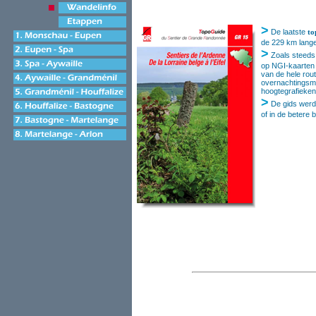
>
De laatste
to
de 229 km lange 
>
Zoals steeds 
op NGI-kaarten 
van de hele rout
overnachtingsmo
hoogtegrafieken
>
De gids werd 
of in de betere 