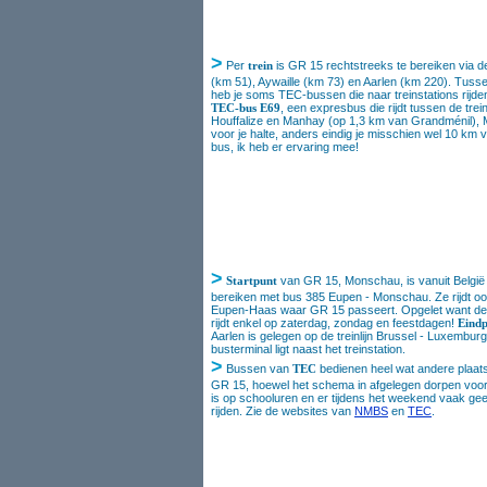
>
Per
trein
is GR 15 rechtstreeks te bereiken via d
(km 51), Aywaille (km 73) en Aarlen (km 220). Tussen 
heb je soms TEC-bussen die naar treinstations rijde
TEC-bus E69
, een expresbus die rijdt tussen de tr
Houffalize en Manhay (op 1,3 km van Grandménil), Mar
voor je halte, anders eindig je misschien wel 10 km
bus, ik heb er ervaring mee!
>
Startpunt
van GR 15, Monschau, is vanuit België 
bereiken met bus 385 Eupen - Monschau. Ze rijdt oo
Eupen-Haas waar GR 15 passeert. Opgelet want d
rijdt enkel op zaterdag, zondag en feestdagen!
Eind
Aarlen is gelegen op de treinlijn Brussel - Luxembur
busterminal ligt naast het treinstation.
>
Bussen van
TEC
bedienen heel wat andere plaat
GR 15, hoewel het schema in afgelegen dorpen voora
is op schooluren en er tijdens het weekend vaak g
rijden. Zie de websites van
NMBS
en
TEC
.