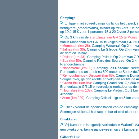
Campings
>
Er liggen niet zoveel campings langs het traject,
verblijvers (stacaravans), minder op trekkers. De c
op 10 à 15 € voor 1 persoon, 15 à 20 € voor 2 pers
>
Op 3 km van de
startplaats van GR 15 te Monsc
vanuit Monschau niet GR 15 te volgen maar GR 56 r
* Membach (km 26):
Camping Wesertal. Op 2 km va
* Jalhay (km 30):
Camping La Gileppe. Op 2 km van
de dam en Jalhay.
* Polleur (km 43):
Camping Polleur. Op 2 km van GR 1
* Spa (km 50):
Camping Parc des Sources. Op 2 km 
Francorchamps.
* Nonceveux (km 65):
Camping Les Roseaux. Neem a
Remouchamps en steek na 500 meter te Sedoz de A
* Remouchamps - Dieupart (km 68):
C
amping Domai
Sougné over, ga dan rechts en volg dan rechts de Am
* Grand Bru (km 98):
Camping Grand Bru. Op 800 me
Bru, verlaat je GR 15 en vervolg je rechtdoor op de 
* Houffalize (km 137):
Camping Le Viaduc. Op 1 km v
Ardenne.
* Arlon (km 220):
Camping Officiel. Ligt op 3 km van
>
Check vooraf de openingstijden van de campings 
Sommigen sluiten al half september of eind oktober e
Bivakkeren
>
Vrij kamperen is eigenlijk verboden in Wallonië. 
een bivakzone, ben je aangewezen op vrij kamperen
Gilbert's List