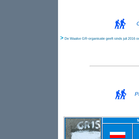
>
De Waalse GR-organisatie geeft sinds juli 2016 
P