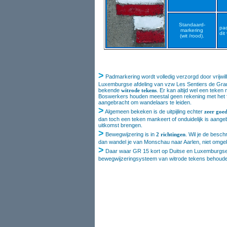
Standaard-
pad
markering
dit
(wit /rood).
>
Padmarkering wordt volledig
verzorgd door vrijwil
Luxemburgse afdeling van vzw Les Sentiers de Gr
bekende
witrode tekens
. Er kan altijd wel een teke
Boswerkers houden meestal geen rekening met het fe
aangebracht om wandelaars te leiden.
>
Algemeen bekeken is de uitpijling echter
zeer goe
dan toch een teken mankeert of onduidelijk is aange
uitkomst brengen.
>
Bewegwijzering is
in
2 richtingen
. Wil je de besch
dan wandel je van Monschau naar Aarlen, niet omge
>
Daar waar GR 15 kort op Duitse en Luxemburgse bo
bewegwijzeringsysteem van witrode tekens behoud