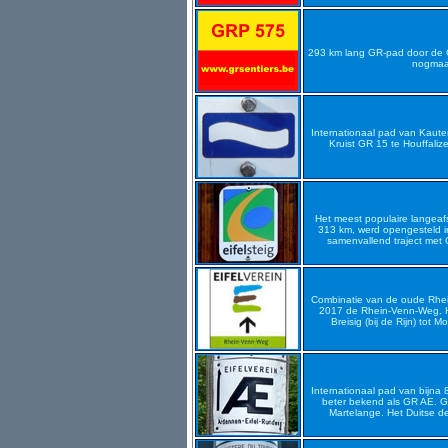
293 km lang GR-pad door de 
nogmaal
Internationaal pad van Kau
Kruist GR 15 te Houffali
Het meest populaire langeafs
313 km, werd opengesteld in
samenvallend traject me
Combinatie van de oude Rhei
2017 de Rhein-Venn-Weg. Ha
Breisig (bij de Rijn) tot
Internationaal pad van bijna 
beter bekend als GR AE. GR
Martelange. Het Duitse d