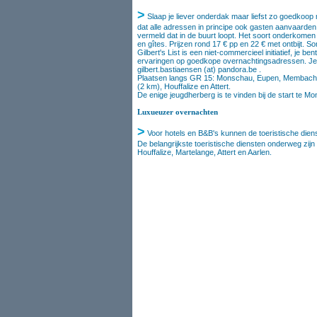
>
Slaap je liever onderdak maar liefst zo goedkoop mo
dat alle adressen in principe ook gasten aanvaarden d
vermeld dat in de buurt loopt. Het soort onderkomen
en gîtes. Prijzen rond 17 € pp en 22 € met ontbijt. S
Gilbert's List is een niet-commercieel initiatief, je
ervaringen op goedkope overnachtingsadressen. Je ka
gilbert.bastiaensen (at) pandora.be .
Plaatsen langs GR 15: Monschau, Eupen, Membach (2
(2 km), Houffalize en Attert.
De enige jeugdherberg is te vinden bij de start te M
Luxueuzer overnachten
>
Voor hotels en B&B's kunnen de toeristische dien
De belangrijkste toeristische diensten onderweg zi
Houffalize, Martelange, Attert en Aarlen.