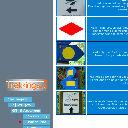
Internationaal circula
Groothertogdom Luxemburg, b
samen 
41 km lang circulair wande
grenzen van de gemeente,
meermaals kort te samen i
Pad in lijn van 52 km doo
Mersch. Loopt gedeeltelij
Pad van 68 km door het GH Lu
Loopt langs en boven het st
Ettelb
Internationale wandelroute van
en Monschau. Thematisch o
Opengesteld in 2015.