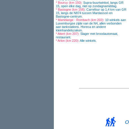
* Bourcy (km 150):
Supra-buurtwinkel, langs GR
15, open elke dag, niet op zondagnamiddag.
* Bastogne (km 158)
: Carrefour op 1,4 km van GR
15, langs de N874 tussen Mardasson en
Bastogne-centrum.
* Martelange - Rombach (km 202):
10 winkels aan
Luxemburgse zijde van de N4, allen verbonden
aan tankstations. Horeca en andere
kleinhandelszaken.
* Attert (km 207):
Slager met broodautomaat,
restaurant.
* Arlon (km 220):
Alle winkels.
O