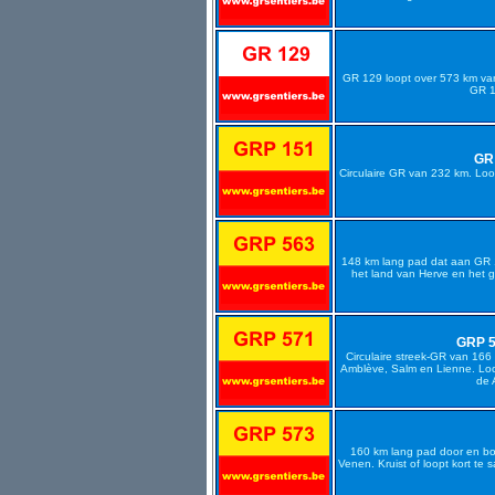
GR 129 loopt over 573 km van
GR 1
GR 
Circulaire GR van 232 km. Loo
148 km lang pad dat aan GR 15
het land van Herve en het 
GRP 5
Circulaire streek-GR van 166
Amblève, Salm en Lienne. Loo
de 
160 km lang pad door en bo
Venen. Kruist of loopt kort te