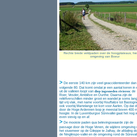
Rechte brede veldpaden over de hoogplateaus, hier
omgeving van Boeur
>
De eerste 140 km zijn veel geaccidenteerder dan
volgende 80. Dat komt omdat je een aantal keren in 
uit de valleien loopt van
diep ingesneden rivieren
: de
Roer, Vesder, Amblève en Ourthe. Daarna zijn de
reliëfverschillen minder groot en wandel je soms lan
tijd vrij vlak, met name voorbij Houffalize tot Bastogn
ook voorbij Martelange tot kort voor Aarlen. Op dat d
door de Hoge Ardennen loop je meestal boven 400 
hoogte. In de Luxemburgse Sûrevallei gaat het nog 
even stevig op en af.
>
De mooiste paden qua belevingswaarde zijn de
passage door de Hoge Venen, de wijdere omgeving 
het stuwmeer op de Gileppe te Jalhay, de afdaling d
de Ninglinspo-vallei en de omgeving rond de Sûrevall