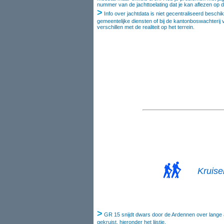
nummer van de jachttoelating dat je kan aflezen op de a
>
Info over jachtdata is niet gecentraliseerd beschik
gemeentelijke diensten of bij de kantonboswachteri
verschillen met de realiteit op het terrein.
Kruis
>
GR 15 snijdt dwars door de Ardennen over lange 
gekruist, hieronder het lijstje.